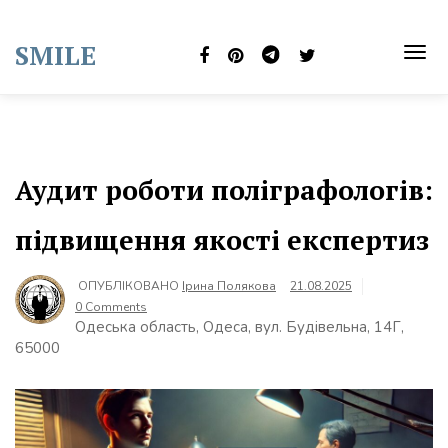
Skip
to
SMILE
content
TOG
NAVI
Аудит роботи поліграфологів:
підвищення якості експертиз
ОПУБЛІКОВАНО
Ірина Полякова
21.08.2025
0 Comments
Одеська область, Одеса, вул. Будівельна, 14Г,
65000