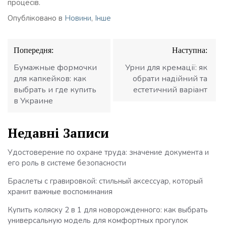
процесів.
Опубліковано в
Новини
,
Інше
Навігація
Попередня:
Наступна:
записів
Бумажные формочки
Урни для кремації: як
для капкейков: как
обрати надійний та
выбрать и где купить
естетичний варіант
в Украине
Недавні Записи
Удостоверение по охране труда: значение документа и
его роль в системе безопасности
Браслеты с гравировкой: стильный аксессуар, который
хранит важные воспоминания
Купить коляску 2 в 1 для новорожденного: как выбрать
универсальную модель для комфортных прогулок