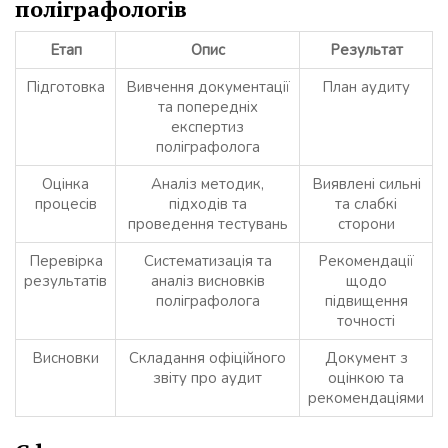
поліграфологів
Етап
Опис
Результат
Підготовка
Вивчення документації
План аудиту
та попередніх
експертиз
поліграфолога
Оцінка
Аналіз методик,
Виявлені сильні
процесів
підходів та
та слабкі
проведення тестувань
сторони
Перевірка
Систематизація та
Рекомендації
результатів
аналіз висновків
щодо
поліграфолога
підвищення
точності
Висновки
Складання офіційного
Документ з
звіту про аудит
оцінкою та
рекомендаціями