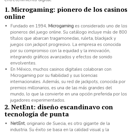
1. Microgaming: pionero de los casinos
online
Fundado en 1994,
Microgaming
es considerado uno de los
pioneros del juego online. Su catálogo incluye más de 800
títulos que abarcan tragamonedas, ruleta, blackjack y
juegos con jackpot progresivo. La empresa es conocida
por su compromiso con la equidad y la innovación,
integrando gráficos avanzados y efectos de sonido
envolventes.
En México, muchos casinos digitales colaboran con
Microgaming por su fiabilidad y sus licencias
internacionales. Además, su red de jackpots, conocida por
premios millonarios, es una de las más grandes del
mundo, lo que la convierte en una opción preferida por los
jugadores experimentados.
2. NetEnt: diseño escandinavo con
tecnología de punta
NetEnt
, originario de Suecia, es otro gigante de la
industria. Su éxito se basa en la calidad visual y la